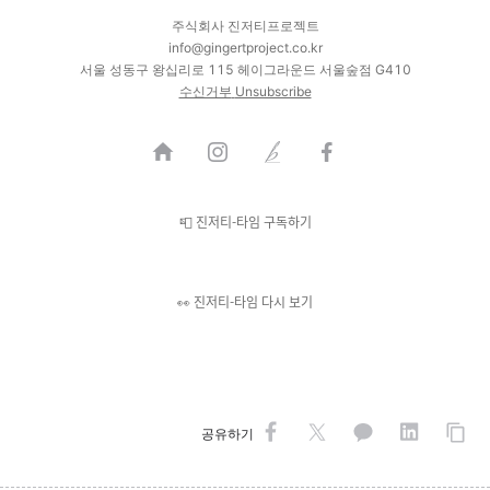
주식회사 진저티프로젝트
info@gingertproject.co.kr
서울 성동구 왕십리로 115 헤이그라운드 서울숲점 G410
수신거부
Unsubscribe
📮 진저티-타임 구독하기
👀 진저티-타임 다시 보기
공유하기