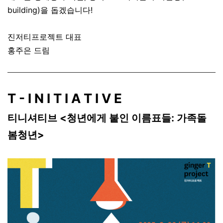
building)을 돕겠습니다!
진저티프로젝트 대표
홍주은 드림
T - I N I T I A T I V E
티니셔티브 <청년에게 붙인 이름표들: 가족돌
봄청년>